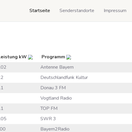
Startseite
Senderstandorte
Impressum
Leistung kW
Programm
.02
Antenne Bayern
.2
Deutschlandfunk Kultur
.1
Donau 3 FM
Vogtland Radio
.1
TOP FM
.05
SWR 3
00
Bayern2Radio