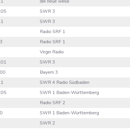
.1
die neue welle
.05
SWR 3
.1
SWR 3
Radio SRF 1
3
Radio SRF 1
Virgin Radio
.01
SWR 3
00
Bayern 3
.1
SWR 4 Radio Südbaden
.05
SWR 1 Baden-Württemberg
Radio SRF 2
0
SWR 1 Baden-Württemberg
SWR 2