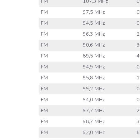
FM
107,3 MHz
0
FM
97,5 MHz
0
FM
94,5 MHz
0
FM
96,3 MHz
2
FM
90,6 MHz
3
FM
89,5 MHz
4
FM
94,9 MHz
0
FM
95,8 MHz
1
FM
99,2 MHz
0
FM
94,0 MHz
0
FM
97,7 MHz
2
FM
98,7 MHz
3
FM
92,0 MHz
5