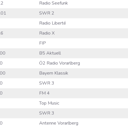
.2
Radio Seefunk
.01
SWR 2
Radio Liberté
.6
Radio X
FIP
00
B5 Aktuell
0
Ö2 Radio Vorarlberg
00
Bayern Klassik
0
SWR 3
0
FM 4
Top Music
SWR 3
0
Antenne Vorarlberg