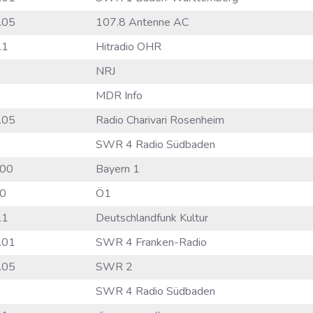
.05
107.8 Antenne AC
.1
Hitradio OHR
NRJ
MDR Info
.05
Radio Charivari Rosenheim
SWR 4 Radio Südbaden
00
Bayern 1
0
Ö1
.1
Deutschlandfunk Kultur
.01
SWR 4 Franken-Radio
.05
SWR 2
SWR 4 Radio Südbaden