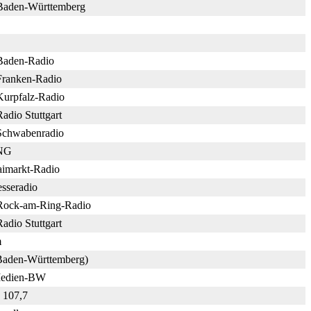
aden-Württemberg
aden-Radio
ranken-Radio
urpfalz-Radio
dio Stuttgart
chwabenradio
NG
markt-Radio
seradio
ock-am-Ring-Radio
dio Stuttgart
m
Baden-Württemberg)
Medien-BW
 107,7