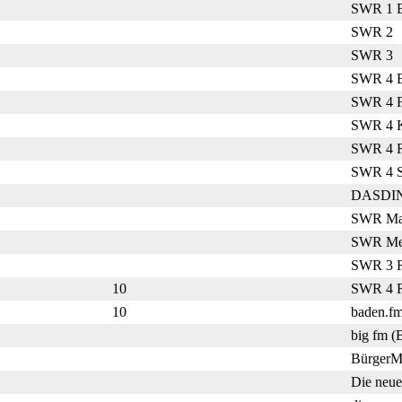
SWR 1 B
SWR 2
SWR 3
SWR 4 B
SWR 4 F
SWR 4 K
SWR 4 Ra
SWR 4 S
DASDI
SWR Mai
SWR Mes
SWR 3 R
10
SWR 4 Ra
10
baden.f
big fm (
Bürger
Die neue