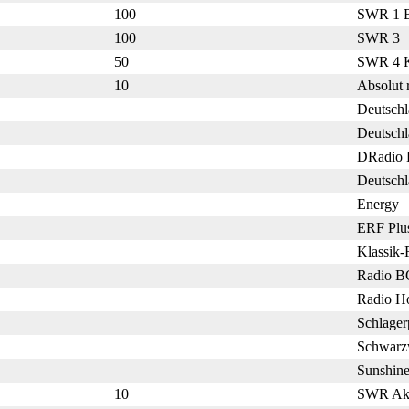
100
SWR 1 B
100
SWR 3
50
SWR 4 K
10
Absolut 
Deutsch
Deutschl
DRadio 
Deutsch
Energy
ERF Plu
Klassik-
Radio B
Radio H
Schlager
Schwarz
Sunshine
10
SWR Akt