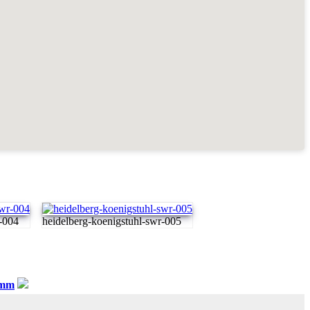
r-004
heidelberg-koenigstuhl-swr-005
amm