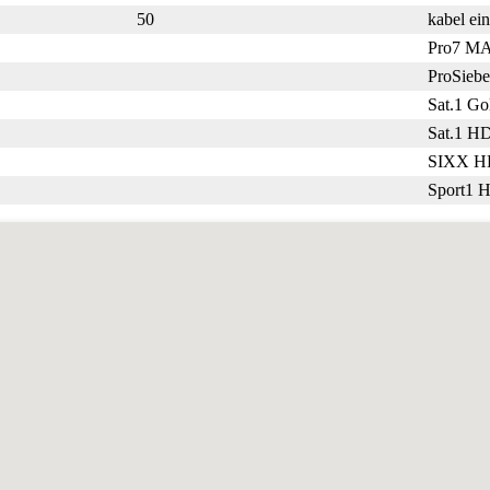
50
kabel ei
Pro7 M
ProSieb
Sat.1 G
Sat.1 H
SIXX H
Sport1 