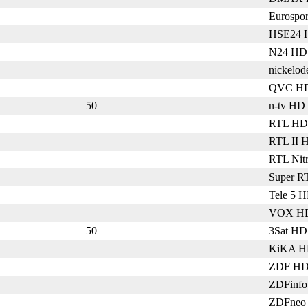
Eurospo
HSE24 
N24 HD
nickelo
QVC H
50
n-tv HD
RTL HD
RTL II 
RTL Nit
Super 
Tele 5 
VOX H
50
3Sat HD
KiKA 
ZDF H
ZDFinf
ZDFneo