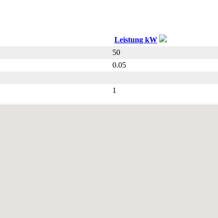
Leistung kW
50
0.05
1