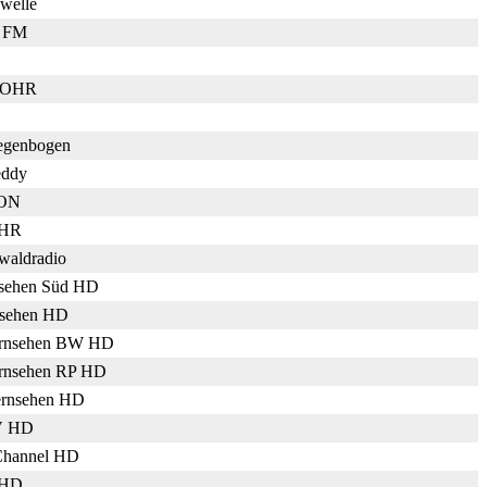
 welle
3 FM
o OHR
egenbogen
eddy
TON
VHR
waldradio
sehen Süd HD
sehen HD
rnsehen BW HD
rnsehen RP HD
rnsehen HD
V HD
Channel HD
HD