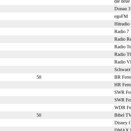
die neue
Donau 
egoFM
Hitradi
Radio 7
Radio R
Radio T
Radio 
Radio 
Schwarz
50
BR Fern
HR Fern
SWR Fe
SWR Fe
WDR Fe
50
Bibel T
Disney 
DMAX 