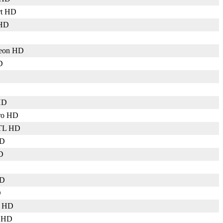
rt HD
HD
deon HD
D
HD
ro HD
RTL HD
HD
D
HD
D
o HD
 HD