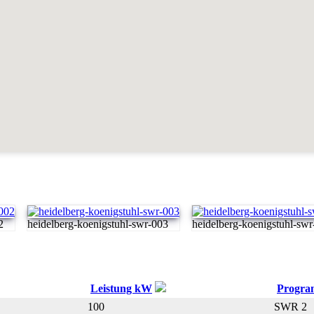
2
heidelberg-koenigstuhl-swr-003
heidelberg-koenigstuhl-sw
Leistung kW
Progr
100
SWR 2