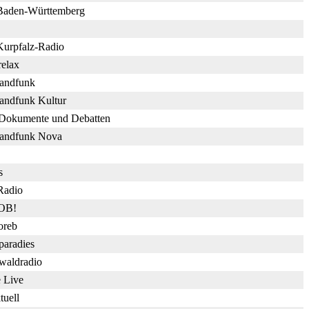
aden-Württemberg
urpfalz-Radio
relax
landfunk
andfunk Kultur
Dokumente und Debatten
landfunk Nova
s
Radio
OB!
oreb
paradies
waldradio
 Live
uell